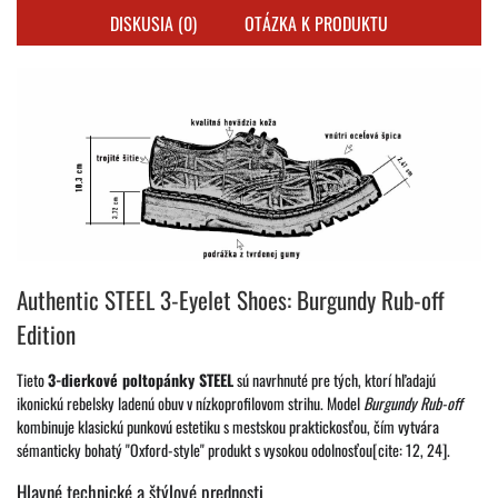
DISKUSIA (0)
OTÁZKA K PRODUKTU
Authentic STEEL 3-Eyelet Shoes: Burgundy Rub-off
Edition
Tieto
3-dierkové poltopánky STEEL
sú navrhnuté pre tých, ktorí hľadajú
ikonickú rebelsky ladenú obuv v nízkoprofilovom strihu. Model
Burgundy Rub-off
kombinuje klasickú punkovú estetiku s mestskou praktickosťou, čím vytvára
sémanticky bohatý "Oxford-style" produkt s vysokou odolnosťou[cite: 12, 24].
Hlavné technické a štýlové prednosti