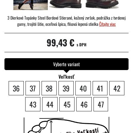
3 Dierkové Topánky Steel Bordové Stierané, kožený zvršok, podrážka z tvrdenej
gumy, trojité šitie, oceľová špica, flísová lepená stielka
Čítajte viac
99,43 €
s DPH
Vyberte variant
Veľkosť
36
37
38
39
40
41
42
43
44
45
46
47