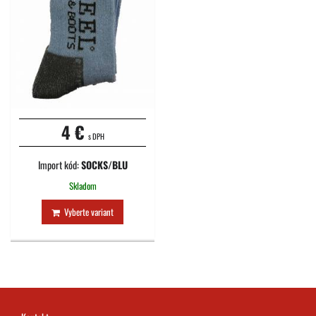
4 €
s DPH
Import kód:
SOCKS/BLU
Skladom
Vyberte variant