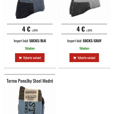
4 €
4 €
s DPH
s DPH
Import kód:
SOCKS/BLK
Import kód:
SOCKS/GRAY
Skladom
Skladom
Vyberte variant
Vyberte variant
Termo Ponožky Steel Modré