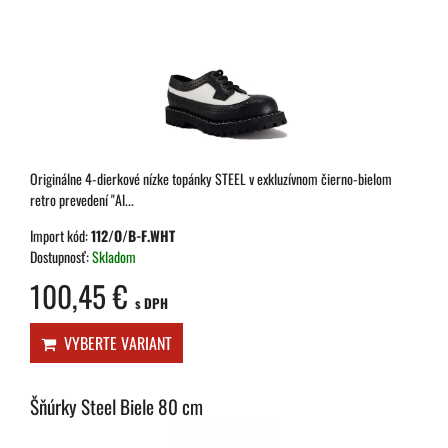
Originálne 4-dierkové nízke topánky STEEL v exkluzívnom čierno-bielom
retro prevedení "Al...
Import kód:
112/O/B-F.WHT
Dostupnosť:
Skladom
100,45 €
s DPH
VYBERTE VARIANT
Šňúrky Steel Biele 80 cm