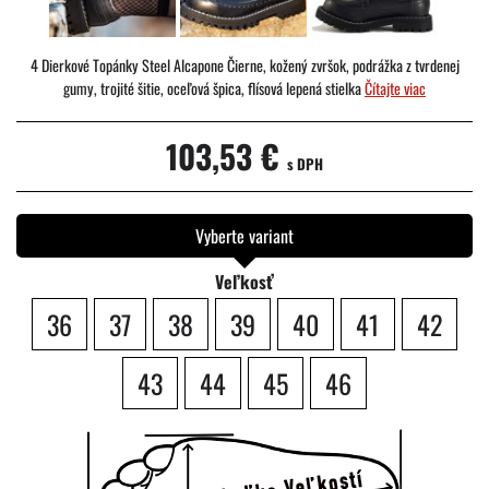
4 Dierkové Topánky Steel Alcapone Čierne, kožený zvršok, podrážka z tvrdenej
gumy, trojité šitie, oceľová špica, flísová lepená stielka
Čítajte viac
103,53 €
s DPH
Vyberte variant
Veľkosť
36
37
38
39
40
41
42
43
44
45
46