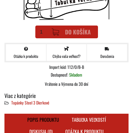
DO KOŠÍKA
Otázka k produktu
Doručenia
Chýba vaša veľkosť?
Import kód: 112/O/B-B
Dostupnosť:
Skladom
Vrátenie a Výmena do 30 dní
Viac z kategórie
Topánky Steel 3 Dierkové
POPIS PRODUKTU
TABUĽKA VEĽKOSTÍ
DISKUSIA (0)
OTÁZKA K PRODUKTU