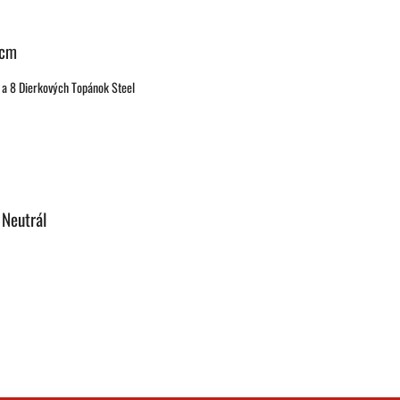
 cm
 a 8 Dierkových Topánok Steel
 Neutrál