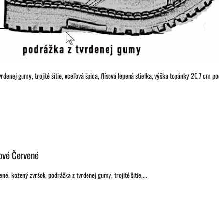
rdenej gumy, trojité šitie, oceľová špica, flísová lepená stielka, výška topánky 20,7 cm
ové Červené
é, kožený zvršok, podrážka z tvrdenej gumy, trojité šitie,...