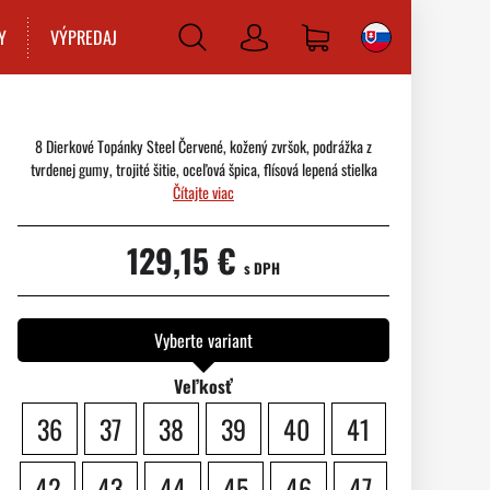
Y
VÝPREDAJ
Prihlásiť
sa
8 Dierkové Topánky Steel Červené, kožený zvršok, podrážka z
tvrdenej gumy, trojité šitie, oceľová špica, flísová lepená stielka
Čítajte viac
129,15 €
s DPH
Vyberte variant
Veľkosť
36
37
38
39
40
41
42
43
44
45
46
47