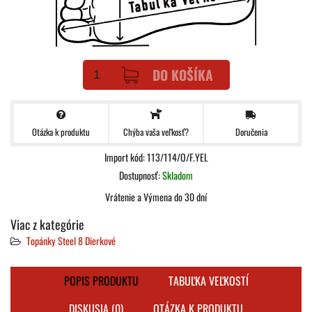
DO KOŠÍKA
Otázka k produktu
Doručenia
Chýba vaša veľkosť?
Import kód: 113/114/O/F.YEL
Dostupnosť:
Skladom
Vrátenie a Výmena do 30 dní
Viac z kategórie
Topánky Steel 8 Dierkové
POPIS PRODUKTU
TABUĽKA VEĽKOSTÍ
DISKUSIA (0)
OTÁZKA K PRODUKTU