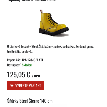
6 Dierkové Topánky Steel Žlté, kožený zvršok, podrážka z tvrdenej gumy,
trojité šitie, oceľová...
Import kód:
127/128/O/F.YEL
Dostupnosť:
Skladom
125,05 €
s DPH
VYBERTE VARIANT
Šňúrky Steel Čierne 140 cm