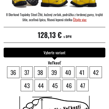
8 Dierkové Topánky Steel Žlté, kožený zvršok, podrážka z tvrdenej gumy, trojité
šitie, oceľová špica, flísová lepená stielka
Čítajte viac
128,13 €
s DPH
Vyberte variant
Veľkosť
36
37
38
39
40
41
42
43
44
45
46
47