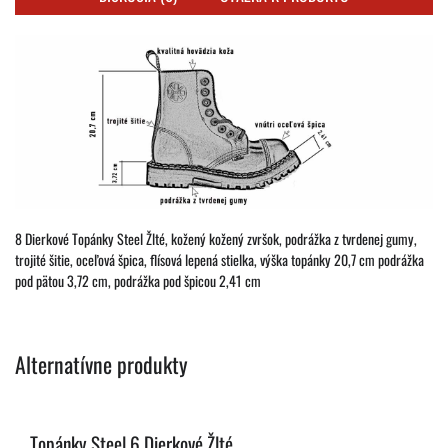
8 Dierkové Topánky Steel Žlté, kožený kožený zvršok, podrážka z tvrdenej gumy,
trojité šitie, oceľová špica, flísová lepená stielka, výška topánky 20,7 cm podrážka
pod pätou 3,72 cm, podrážka pod špicou 2,41 cm
Alternatívne produkty
Topánky Steel 6 Dierkové Žlté