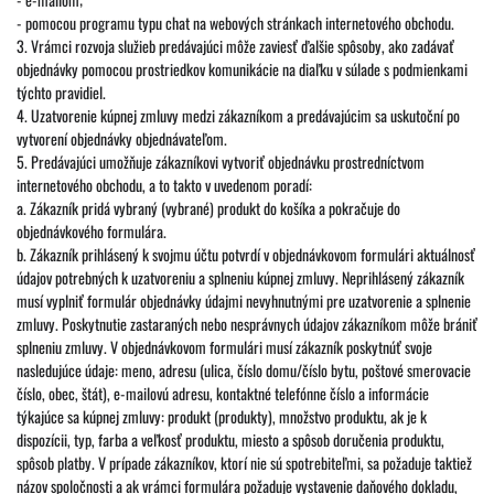
- pomocou programu typu chat na webových stránkach internetového obchodu.
3. Vrámci rozvoja služieb predávajúci môže zaviesť ďalšie spôsoby, ako zadávať
objednávky pomocou prostriedkov komunikácie na diaľku v súlade s podmienkami
týchto pravidiel.
4. Uzatvorenie kúpnej zmluvy medzi zákazníkom a predávajúcim sa uskutoční po
vytvorení objednávky objednávateľom.
5. Predávajúci umožňuje zákazníkovi vytvoriť objednávku prostredníctvom
internetového obchodu, a to takto v uvedenom poradí:
a. Zákazník pridá vybraný (vybrané) produkt do košíka a pokračuje do
objednávkového formulára.
b. Zákazník prihlásený k svojmu účtu potvrdí v objednávkovom formulári aktuálnosť
údajov potrebných k uzatvoreniu a splneniu kúpnej zmluvy. Neprihlásený zákazník
musí vyplniť formulár objednávky údajmi nevyhnutnými pre uzatvorenie a splnenie
zmluvy. Poskytnutie zastaraných nebo nesprávnych údajov zákazníkom môže brániť
splneniu zmluvy. V objednávkovom formulári musí zákazník poskytnúť svoje
nasledujúce údaje: meno, adresu (ulica, číslo domu/číslo bytu, poštové smerovacie
číslo, obec, štát), e-mailovú adresu, kontaktné telefónne číslo a informácie
týkajúce sa kúpnej zmluvy: produkt (produkty), množstvo produktu, ak je k
dispozícii, typ, farba a veľkosť produktu, miesto a spôsob doručenia produktu,
spôsob platby. V prípade zákazníkov, ktorí nie sú spotrebiteľmi, sa požaduje taktiež
názov spoločnosti a ak vrámci formulára požaduje vystavenie daňového dokladu,