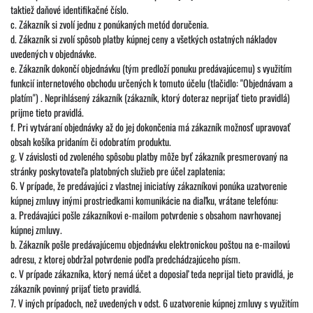
taktiež daňové identifikačné číslo.
c. Zákazník si zvolí jednu z ponúkaných metód doručenia.
d. Zákazník si zvolí spôsob platby kúpnej ceny a všetkých ostatných nákladov
uvedených v objednávke.
e. Zákazník dokončí objednávku (tým predloží ponuku predávajúcemu) s využitím
funkcií internetového obchodu určených k tomuto účelu (tlačidlo: "Objednávam a
platím") . Neprihlásený zákazník (zákazník, ktorý doteraz neprijať tieto pravidlá)
prijme tieto pravidlá.
f. Pri vytváraní objednávky až do jej dokončenia má zákazník možnosť upravovať
obsah košíka pridaním či odobratím produktu.
g. V závislosti od zvoleného spôsobu platby môže byť zákazník presmerovaný na
stránky poskytovateľa platobných služieb pre účel zaplatenia;
6. V prípade, že predávajúci z vlastnej iniciatívy zákazníkovi ponúka uzatvorenie
kúpnej zmluvy inými prostriedkami komunikácie na diaľku, vrátane telefónu:
a. Predávajúci pošle zákazníkovi e-mailom potvrdenie s obsahom navrhovanej
kúpnej zmluvy.
b. Zákazník pošle predávajúcemu objednávku elektronickou poštou na e-mailovú
adresu, z ktorej obdržal potvrdenie podľa predchádzajúceho písm.
c. V prípade zákazníka, ktorý nemá účet a doposiaľ teda neprijal tieto pravidlá, je
zákazník povinný prijať tieto pravidlá.
7. V iných prípadoch, než uvedených v odst. 6 uzatvorenie kúpnej zmluvy s využitím