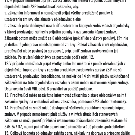
objednávke bude ZSP kontaktovať zákazníka, aby:
a. zákazníka informoval o nemožnosti prijať všetky predložené ponuky k
uzatvoreniu zmluvy obsiahnuté v objednávke; alebo
b. zákazník potvrdil úmysel navrhnúť uzatvorenie kúpnych zmlúv v časti objednávky,
v ktorej predávajúci súhlasí s prijatím ponuky k uzatvoreniu kúpnej zmluvy.
Zákazník potom môže zrušiť celú objednávku (pokiaľ ide o všetky ponuky), čím nie
je dotknuté jeho právo na odstúpenie od zmluvy. Pokiaľ zákazník zruší objednávku,
predávajúci nie je povinný ju spracovať, príp. plniť zmluvu uzatvorenú na jej
základe. Po zrušení objednávky sa postupuje podľa odst. 12.
12.V prípade nemožnosti prijať všetky alebo len niektoré z ponúk obsiahnutých v
objednávke, kúpne zmluvy v rozsahu produktov uvedených v správe ZSP nie sú
uzatvorené, predávajúci bezodkladne, najneskôr do 14 dní vráti platby uskutočnené
zákazníkom na túto objednávku v rozsahu, v akom neboli uzatvorené kúpne zmluvy.
Ustanovenia časti VIII, odst. 6 pravidiel sa použijú podobne.
13. Predávajúci môže nezáväzne informovať zákazníka o stave objednávky najmä
zaslaním správy na e-mailovú adresu zákazníka, pomocou SMS alebo telefonicky.
14. Predávajúci sa snaží zaistiť dostupnosť všetkých produktov a splnenie kúpnej
zmluvy. V prípade nemožnosti plniť služby a v iných situáciách stanovených
zákonom sa môžu použiť príslušné ustanovenia občianskeho zákonníka vrátane §§
575-577 OZ, najmä pokiaľ ide o povinnosť okamžite vrátiť plnenie spotrebiteľovi.
15. Celková hodnota objednávky zahŕňa cenu, náklady na dopravu a prípadne ďalšie