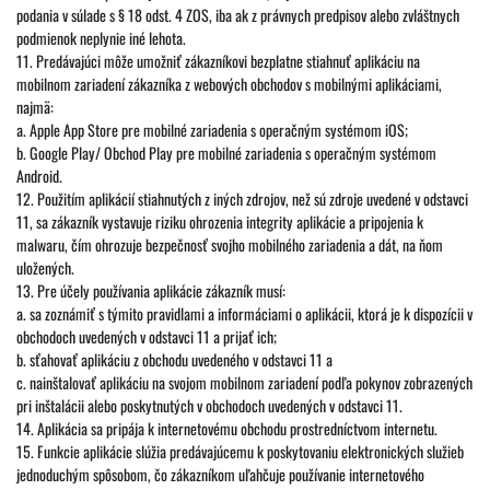
podania v súlade s § 18 odst. 4 ZOS, iba ak z právnych predpisov alebo zvláštnych
podmienok neplynie iné lehota.
11. Predávajúci môže umožniť zákazníkovi bezplatne stiahnuť aplikáciu na
mobilnom zariadení zákazníka z webových obchodov s mobilnými aplikáciami,
najmä:
a. Apple App Store pre mobilné zariadenia s operačným systémom iOS;
b. Google Play/ Obchod Play pre mobilné zariadenia s operačným systémom
Android.
12. Použitím aplikácií stiahnutých z iných zdrojov, než sú zdroje uvedené v odstavci
11, sa zákazník vystavuje riziku ohrozenia integrity aplikácie a pripojenia k
malwaru, čím ohrozuje bezpečnosť svojho mobilného zariadenia a dát, na ňom
uložených.
13. Pre účely používania aplikácie zákazník musí:
a. sa zoznámiť s týmito pravidlami a informáciami o aplikácii, ktorá je k dispozícii v
obchodoch uvedených v odstavci 11 a prijať ich;
b. sťahovať aplikáciu z obchodu uvedeného v odstavci 11 a
c. nainštalovať aplikáciu na svojom mobilnom zariadení podľa pokynov zobrazených
pri inštalácii alebo poskytnutých v obchodoch uvedených v odstavci 11.
14. Aplikácia sa pripája k internetovému obchodu prostredníctvom internetu.
15. Funkcie aplikácie slúžia predávajúcemu k poskytovaniu elektronických služieb
jednoduchým spôsobom, čo zákazníkom uľahčuje používanie internetového