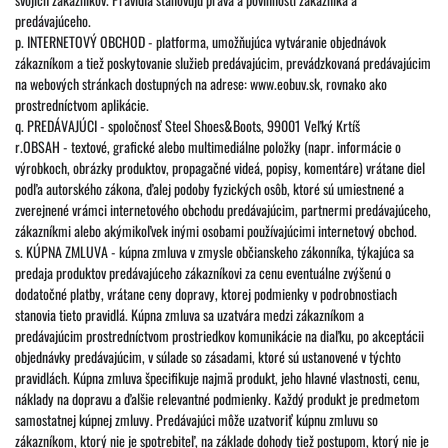
predávajúceho.
p. INTERNETOVÝ OBCHOD - platforma, umožňujúca vytváranie objednávok
zákazníkom a tiež poskytovanie služieb predávajúcim, prevádzkovaná predávajúcim
na webových stránkach dostupných na adrese: www.eobuv.sk, rovnako ako
prostredníctvom aplikácie.
q. PREDÁVAJÚCI - spoločnosť Steel Shoes&Boots, 99001 Veľký Krtíš
r.OBSAH - textové, grafické alebo multimediálne položky (napr. informácie o
výrobkoch, obrázky produktov, propagačné videá, popisy, komentáre) vrátane diel
podľa autorského zákona, ďalej podoby fyzických osôb, ktoré sú umiestnené a
zverejnené vrámci internetového obchodu predávajúcim, partnermi predávajúceho,
zákazníkmi alebo akýmikoľvek inými osobami používajúcimi internetový obchod.
s. KÚPNA ZMLUVA - kúpna zmluva v zmysle občianskeho zákonníka, týkajúca sa
predaja produktov predávajúceho zákazníkovi za cenu eventuálne zvýšenú o
dodatočné platby, vrátane ceny dopravy, ktorej podmienky v podrobnostiach
stanovia tieto pravidlá. Kúpna zmluva sa uzatvára medzi zákazníkom a
predávajúcim prostredníctvom prostriedkov komunikácie na diaľku, po akceptácii
objednávky predávajúcim, v súlade so zásadami, ktoré sú ustanovené v týchto
pravidlách. Kúpna zmluva špecifikuje najmä produkt, jeho hlavné vlastnosti, cenu,
náklady na dopravu a ďalšie relevantné podmienky. Každý produkt je predmetom
samostatnej kúpnej zmluvy. Predávajúci môže uzatvoriť kúpnu zmluvu so
zákazníkom, ktorý nie je spotrebiteľ, na základe dohody tiež postupom, ktorý nie je