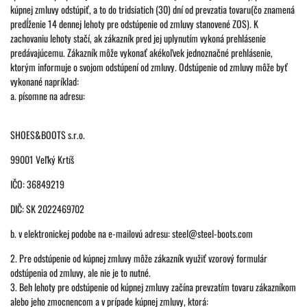
kúpnej zmluvy odstúpiť, a to do tridsiatich (30) dní od prevzatia tovaru(čo znamená
predĺženie 14 dennej lehoty pre odstúpenie od zmluvy stanovené ZOS). K
zachovaniu lehoty stačí, ak zákazník pred jej uplynutím vykoná prehlásenie
predávajúcemu. Zákazník môže vykonať akékoľvek jednoznačné prehlásenie,
ktorým informuje o svojom odstúpení od zmluvy. Odstúpenie od zmluvy môže byť
vykonané napríklad:
a. písomne na adresu:
SHOES&BOOTS s.r.o.
99001 Veľký Krtíš
IČO: 36849219
DIČ: SK 2022469702
b. v elektronickej podobe na e-mailovú adresu: steel@steel-boots.com
2. Pre odstúpenie od kúpnej zmluvy môže zákazník využiť vzorový formulár
odstúpenia od zmluvy, ale nie je to nutné.
3. Beh lehoty pre odstúpenie od kúpnej zmluvy začína prevzatím tovaru zákazníkom
alebo jeho zmocnencom a v prípade kúpnej zmluvy, ktorá: