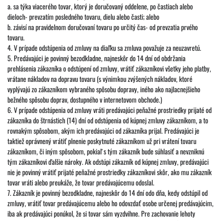
a. sa týka viacerého tovar, ktorý je doručovaný oddelene, po častiach alebo
dieloch- prevzatím posledného tovaru, dielu alebo časti; alebo
b. závisí na pravidelnom doručovaní tovaru po určitý čas- od prevzatia prvého
tovaru.
4. V prípade odstúpenia od zmluvy na diaľku sa zmluva považuje za neuzavretú.
5. Predávajúci je povinný bezodkladne, najneskôr do 14 dní od obdržania
prehlásenia zákazníka o odstúpení od zmluvy, vrátiť zákazníkovi všetky jeho platby,
vrátane nákladov na dopravu tovaru (s výnimkou zvýšených nákladov, ktoré
vyplývajú zo zákazníkom vybraného spôsobu dopravy, iného ako najlacnejšieho
bežného spôsobu doprav, dostupného v internetovom obchode.)
6. V prípade odstúpenia od zmluvy vráti predávajúci peňažné prostriedky prijaté od
zákazníka do štrnástich (14) dní od odstúpenia od kúpnej zmluvy zákazníkom, a to
rovnakým spôsobom, akým ich predávajúci od zákazníka prijal. Predávajúci je
taktiež oprávnený vrátiť plnenie poskytnuté zákazníkom už pri vrátení tovaru
zákazníkom, či iným spôsobom, pokiaľ s tým zákazník bude súhlasiť a nevzniknú
tým zákazníkovi ďalšie nároky. Ak odstúpi zákazník od kúpnej zmluvy, predávajúci
nie je povinný vrátiť prijaté peňažné prostriedky zákazníkovi skôr, ako mu zákazník
tovar vráti alebo preukáže, že tovar predávajúcemu odoslal.
7. Zákazník je povinný bezodkladne, najneskôr do 14 dní odo dňa, kedy odstúpil od
zmluvy, vrátiť tovar predávajúcemu alebo ho odovzdať osobe určenej predávajúcim,
iba ak predávajúci ponúkol, že si tovar sám vyzdvihne. Pre zachovanie lehoty