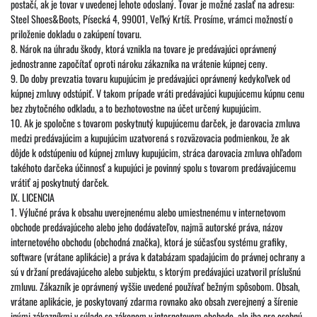
postačí, ak je tovar v uvedenej lehote odoslaný. Tovar je možné zaslať na adresu:
Steel Shoes&Boots, Písecká 4, 99001, Veľký Krtíš. Prosíme, vrámci možností o
priloženie dokladu o zakúpení tovaru.
8. Nárok na úhradu škody, ktorá vznikla na tovare je predávajúci oprávnený
jednostranne započítať oproti nároku zákazníka na vrátenie kúpnej ceny.
9. Do doby prevzatia tovaru kupujúcim je predávajúci oprávnený kedykoľvek od
kúpnej zmluvy odstúpiť. V takom prípade vráti predávajúci kupujúcemu kúpnu cenu
bez zbytočného odkladu, a to bezhotovostne na účet určený kupujúcim.
10. Ak je spoločne s tovarom poskytnutý kupujúcemu darček, je darovacia zmluva
medzi predávajúcim a kupujúcim uzatvorená s rozväzovacia podmienkou, že ak
dôjde k odstúpeniu od kúpnej zmluvy kupujúcim, stráca darovacia zmluva ohľadom
takéhoto darčeka účinnosť a kupujúci je povinný spolu s tovarom predávajúcemu
vrátiť aj poskytnutý darček.
IX. LICENCIA
1. Výlučné práva k obsahu uverejnenému alebo umiestnenému v internetovom
obchode predávajúceho alebo jeho dodávateľov, najmä autorské práva, názov
internetového obchodu (obchodná značka), ktorá je súčasťou systému grafiky,
software (vrátane aplikácie) a práva k databázam spadajúcim do právnej ochrany a
sú v držaní predávajúceho alebo subjektu, s ktorým predávajúci uzatvoril príslušnú
zmluvu. Zákazník je oprávnený vyššie uvedené používať bežným spôsobom. Obsah,
vrátane aplikácie, je poskytovaný zdarma rovnako ako obsah zverejnený a šírenie
inými zákazníkmi v súlade so zákonom v internetovom obchode, ale iba pre osobnú