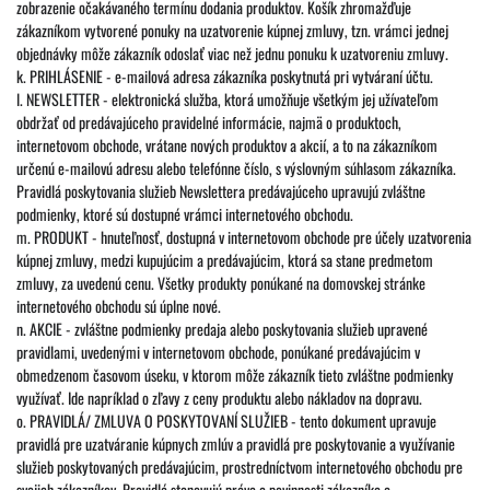
zobrazenie očakávaného termínu dodania produktov. Košík zhromažďuje
zákazníkom vytvorené ponuky na uzatvorenie kúpnej zmluvy, tzn. vrámci jednej
objednávky môže zákazník odoslať viac než jednu ponuku k uzatvoreniu zmluvy.
k. PRIHLÁSENIE - e-mailová adresa zákazníka poskytnutá pri vytváraní účtu.
l. NEWSLETTER - elektronická služba, ktorá umožňuje všetkým jej užívateľom
obdržať od predávajúceho pravidelné informácie, najmä o produktoch,
internetovom obchode, vrátane nových produktov a akcií, a to na zákazníkom
určenú e-mailovú adresu alebo telefónne číslo, s výslovným súhlasom zákazníka.
Pravidlá poskytovania služieb Newslettera predávajúceho upravujú zvláštne
podmienky, ktoré sú dostupné vrámci internetového obchodu.
m. PRODUKT - hnuteľnosť, dostupná v internetovom obchode pre účely uzatvorenia
kúpnej zmluvy, medzi kupujúcim a predávajúcim, ktorá sa stane predmetom
zmluvy, za uvedenú cenu. Všetky produkty ponúkané na domovskej stránke
internetového obchodu sú úplne nové.
n. AKCIE - zvláštne podmienky predaja alebo poskytovania služieb upravené
pravidlami, uvedenými v internetovom obchode, ponúkané predávajúcim v
obmedzenom časovom úseku, v ktorom môže zákazník tieto zvláštne podmienky
využívať. Ide napríklad o zľavy z ceny produktu alebo nákladov na dopravu.
o. PRAVIDLÁ/ ZMLUVA O POSKYTOVANÍ SLUŽIEB - tento dokument upravuje
pravidlá pre uzatváranie kúpnych zmlúv a pravidlá pre poskytovanie a využívanie
služieb poskytovaných predávajúcim, prostredníctvom internetového obchodu pre
svojich zákazníkov. Pravidlá stanovujú práva a povinnosti zákazníka a