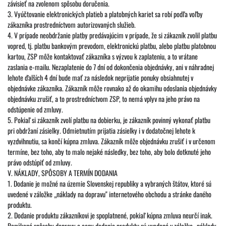
závisieť na zvolenom spôsobu doručenia.
3. Vyúčtovanie elektronických platieb a platobných kariet sa robí podľa voľby
zákazníka prostredníctvom autorizovaných služieb.
4. V prípade neobdržanie platby predávajúcim v prípade, že si zákazník zvolil platbu
vopred, tj. platbu bankovým prevodom, elektronickú platbu, alebo platbu platobnou
kartou, ZSP môže kontaktovať zákazníka s výzvou k zaplateniu, a to vrátane
zaslania e-mailu. Nezaplatenie do 7 dní od dokončenia objednávky, ani v náhradnej
lehote ďalších 4 dní bude mať za následok neprijatie ponuky obsiahnutej v
objednávke zákazníka. Zákazník môže rovnako až do okamihu odoslania objednávky
objednávku zrušiť, a to prostredníctvom ZSP, to nemá vplyv na jeho právo na
odstúpenie od zmluvy.
5. Pokiaľ si zákazník zvolí platbu na dobierku, je zákazník povinný vykonať platbu
pri obdržaní zásielky. Odmietnutím prijatia zásielky i v dodatočnej lehote k
vyzdvihnutiu, sa končí kúpna zmluva. Zákazník môže objednávku zrušiť i v určenom
termíne, bez toho, aby to malo nejaké následky, bez toho, aby bolo dotknuté jeho
právo odstúpiť od zmluvy.
V. NÁKLADY, SPÔSOBY A TERMÍN DODANIA
1. Dodanie je možné na územie Slovenskej republiky a vybraných štátov, ktoré sú
uvedené v záložke „náklady na dopravu" internetového obchodu a stránke daného
produktu.
2. Dodanie produktu zákazníkovi je spoplatnené, pokiaľ kúpna zmluva neurčí inak.
Ponúkané spôsoby dopravy a ceny dodania produktu sú uvedené v záložke „náklady