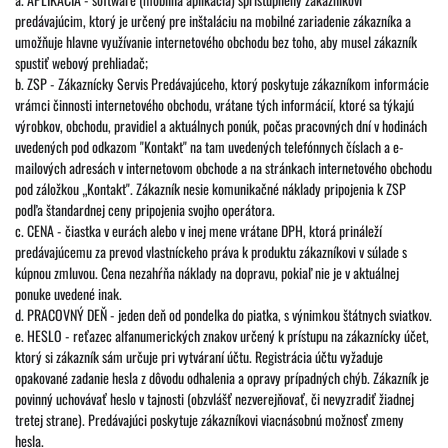
predávajúcim, ktorý je určený pre inštaláciu na mobilné zariadenie zákazníka a
umožňuje hlavne využívanie internetového obchodu bez toho, aby musel zákazník
spustiť webový prehliadač;
b. ZSP - Zákaznícky Servis Predávajúceho, ktorý poskytuje zákazníkom informácie
vrámci činnosti internetového obchodu, vrátane tých informácií, ktoré sa týkajú
výrobkov, obchodu, pravidiel a aktuálnych ponúk, počas pracovných dní v hodinách
uvedených pod odkazom "Kontakt" na tam uvedených telefónnych číslach a e-
mailových adresách v internetovom obchode a na stránkach internetového obchodu
pod záložkou „Kontakt". Zákazník nesie komunikačné náklady pripojenia k ZSP
podľa štandardnej ceny pripojenia svojho operátora.
c. CENA - čiastka v eurách alebo v inej mene vrátane DPH, ktorá prináleží
predávajúcemu za prevod vlastníckeho práva k produktu zákazníkovi v súlade s
kúpnou zmluvou. Cena nezahŕňa náklady na dopravu, pokiaľ nie je v aktuálnej
ponuke uvedené inak.
d. PRACOVNÝ DEŇ - jeden deň od pondelka do piatka, s výnimkou štátnych sviatkov.
e. HESLO - reťazec alfanumerických znakov určený k prístupu na zákaznícky účet,
ktorý si zákazník sám určuje pri vytváraní účtu. Registrácia účtu vyžaduje
opakované zadanie hesla z dôvodu odhalenia a opravy prípadných chýb. Zákazník je
povinný uchovávať heslo v tajnosti (obzvlášť nezverejňovať, či nevyzradiť žiadnej
tretej strane). Predávajúci poskytuje zákazníkovi viacnásobnú možnosť zmeny
hesla.