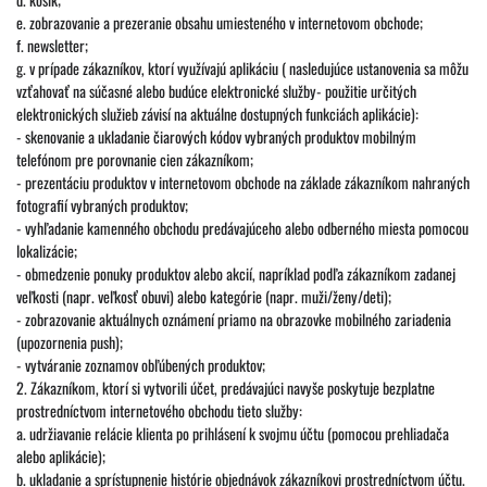
e. zobrazovanie a prezeranie obsahu umiesteného v internetovom obchode;
f. newsletter;
g. v prípade zákazníkov, ktorí využívajú aplikáciu ( nasledujúce ustanovenia sa môžu
vzťahovať na súčasné alebo budúce elektronické služby- použitie určitých
elektronických služieb závisí na aktuálne dostupných funkciách aplikácie):
- skenovanie a ukladanie čiarových kódov vybraných produktov mobilným
telefónom pre porovnanie cien zákazníkom;
- prezentáciu produktov v internetovom obchode na základe zákazníkom nahraných
fotografií vybraných produktov;
- vyhľadanie kamenného obchodu predávajúceho alebo odberného miesta pomocou
lokalizácie;
- obmedzenie ponuky produktov alebo akcií, napríklad podľa zákazníkom zadanej
veľkosti (napr. veľkosť obuvi) alebo kategórie (napr. muži/ženy/deti);
- zobrazovanie aktuálnych oznámení priamo na obrazovke mobilného zariadenia
(upozornenia push);
- vytváranie zoznamov obľúbených produktov;
2. Zákazníkom, ktorí si vytvorili účet, predávajúci navyše poskytuje bezplatne
prostredníctvom internetového obchodu tieto služby:
a. udržiavanie relácie klienta po prihlásení k svojmu účtu (pomocou prehliadača
alebo aplikácie);
b. ukladanie a sprístupnenie histórie objednávok zákazníkovi prostredníctvom účtu.