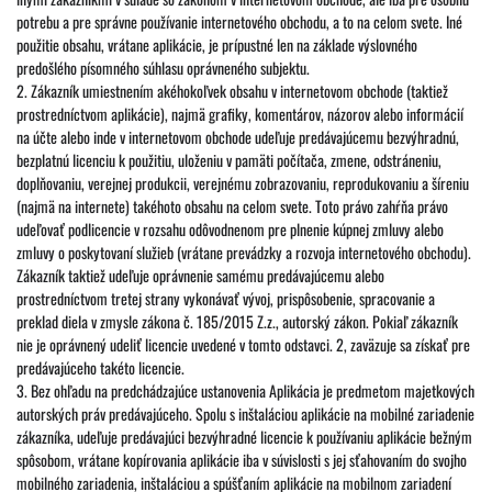
potrebu a pre správne používanie internetového obchodu, a to na celom svete. Iné
použitie obsahu, vrátane aplikácie, je prípustné len na základe výslovného
predošlého písomného súhlasu oprávneného subjektu.
2. Zákazník umiestnením akéhokoľvek obsahu v internetovom obchode (taktiež
prostredníctvom aplikácie), najmä grafiky, komentárov, názorov alebo informácií
na účte alebo inde v internetovom obchode udeľuje predávajúcemu bezvýhradnú,
bezplatnú licenciu k použitiu, uloženiu v pamäti počítača, zmene, odstráneniu,
doplňovaniu, verejnej produkcii, verejnému zobrazovaniu, reprodukovaniu a šíreniu
(najmä na internete) takéhoto obsahu na celom svete. Toto právo zahŕňa právo
udeľovať podlicencie v rozsahu odôvodnenom pre plnenie kúpnej zmluvy alebo
zmluvy o poskytovaní služieb (vrátane prevádzky a rozvoja internetového obchodu).
Zákazník taktiež udeľuje oprávnenie samému predávajúcemu alebo
prostredníctvom tretej strany vykonávať vývoj, prispôsobenie, spracovanie a
preklad diela v zmysle zákona č. 185/2015 Z.z., autorský zákon. Pokiaľ zákazník
nie je oprávnený udeliť licencie uvedené v tomto odstavci. 2, zaväzuje sa získať pre
predávajúceho takéto licencie.
3. Bez ohľadu na predchádzajúce ustanovenia Aplikácia je predmetom majetkových
autorských práv predávajúceho. Spolu s inštaláciou aplikácie na mobilné zariadenie
zákazníka, udeľuje predávajúci bezvýhradné licencie k používaniu aplikácie bežným
spôsobom, vrátane kopírovania aplikácie iba v súvislosti s jej sťahovaním do svojho
mobilného zariadenia, inštaláciou a spúšťaním aplikácie na mobilnom zariadení