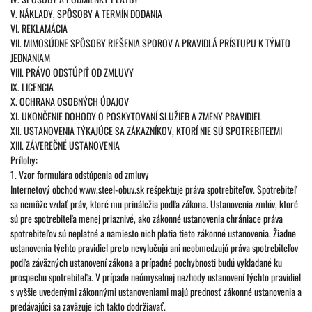
V. NÁKLADY, SPÔSOBY A TERMÍN DODANIA
VI. REKLAMÁCIA
VII. MIMOSÚDNE SPÔSOBY RIEŠENIA SPOROV A PRAVIDLÁ PRÍSTUPU K TÝMTO
JEDNANIAM
VIII. PRÁVO ODSTÚPIŤ OD ZMLUVY
IX. LICENCIA
X. OCHRANA OSOBNÝCH ÚDAJOV
XI. UKONČENIE DOHODY O POSKYTOVANÍ SLUŽIEB A ZMENY PRAVIDIEL
XII. USTANOVENIA TÝKAJÚCE SA ZÁKAZNÍKOV, KTORÍ NIE SÚ SPOTREBITEĽMI
XIII. ZÁVEREČNÉ USTANOVENIA
Prílohy:
1. Vzor formulára odstúpenia od zmluvy
Internetový obchod www.steel-obuv.sk rešpektuje práva spotrebiteľov. Spotrebiteľ
sa nemôže vzdať práv, ktoré mu prináležia podľa zákona. Ustanovenia zmlúv, ktoré
sú pre spotrebiteľa menej priaznivé, ako zákonné ustanovenia chrániace práva
spotrebiteľov sú neplatné a namiesto nich platia tieto zákonné ustanovenia. Žiadne
ustanovenia týchto pravidiel preto nevylučujú ani neobmedzujú práva spotrebiteľov
podľa záväzných ustanovení zákona a prípadné pochybnosti budú vykladané ku
prospechu spotrebiteľa. V prípade neúmyselnej nezhody ustanovení týchto pravidiel
s vyššie uvedenými zákonnými ustanoveniami majú prednosť zákonné ustanovenia a
predávajúci sa zaväzuje ich takto dodržiavať.