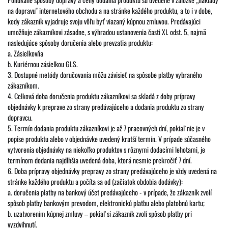
na dopravu" internetového obchodu a na stránke každého produktu, a to i v dobe,
kedy zákazník vyjadruje svoju vôľu byť viazaný kúpnou zmluvou. Predávajúci
umožňuje zákazníkovi zásadne, s výhradou ustanovenia časti XI. odst. 5, najmä
nasledujúce spôsoby doručenia alebo prevzatia produktu:
a. Zásielkovňa
b. Kuriérnou zásielkou GLS.
3. Dostupné metódy doručovania môžu závisieť na spôsobe platby vybraného
zákazníkom.
4. Celková doba doručenia produktu zákazníkovi sa skladá z doby prípravy
objednávky k preprave zo strany predávajúceho a dodania produktu zo strany
dopravcu.
5. Termín dodania produktu zákazníkovi je až 7 pracovných dní, pokiaľ nie je v
popise produktu alebo v objednávke uvedený kratší termín. V prípade súčasného
vytvorenia objednávky na niekoľko produktov s rôznymi dodacími lehotami, je
termínom dodania najdlhšia uvedená doba, ktorá nesmie prekročiť 7 dní.
6. Doba prípravy objednávky prepravy zo strany predávajúceho je vždy uvedená na
stránke každého produktu a počíta sa od (začiatok obdobia dodávky):
a. doručenia platby na bankový účet predávajúceho - v prípade, že zákazník zvolí
spôsob platby bankovým prevodom, elektronickú platbu alebo platobnú kartu;
b. uzatvorením kúpnej zmluvy – pokiaľ si zákazník zvolí spôsob platby pri
vyzdvihnutí.