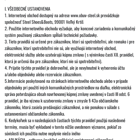
I. VŠEOBECNÉ USTANOVENIA
1. Internetový obchod dostupný na adrese www.obuv-steel.sk prevádzkuje
spoločnosť Steel Shoes&Boots, 99001 Veľký Krtíš
2. Použitie internetového obchodu vyžaduje, aby koncové zariadenia a komunikačný
systém používaný zákazníkom spĺňali technické požiadavky.
3. Tieto pravidlá sú určené pre zákazníkov, ktorí sú spotrebiteľmi, ale rovnako i pre
zákazníkov, ktorí spotrebiteľmi nie sú, ale využívajú internetový obchod,
elektronické služby alebo uzatvárajú kúpnu zmluvu ( s výnimkou časti XII. pravidiel,
ktorá je určená iba pre zákazníkov, ktorí nie sú spotrebiteľmi).
4. Prijatie týchto pravidiel je dobrovoľné, ale je nevyhnutné k vytvoreniu účtu
a/alebo objednávky alebo rezervácie zákazníkom.
5.Informácie poskytované na stránkach internetového obchodu alebo v prípade
objednávky pri použití iných komunikačných prostriedkov na diaľku, elektronická
správa potvrdzujúca obsah navrhovanej kúpnej zmluvy uvedenej v časti III odst. 6
pravidiel, je iba výzvou k uzatvoreniu zmluvy v zmysle § 43a občianskeho
zákonníku, ktorú zasiela predávajúci zákazníkovi, a nie ponukou v súlade s
ustanoveniami občianskeho zákonníka.
6. Kedykoľvek sa v nasledujúcich častiach týchto pravidiel použijú nasledovné
termíny, musia byť vykladané v tomto nižšie uvedenom význame, pokiaľ zo
súvislosti ich použitia nutne neplynie niečo iného:
a. APLIKÁCIA - software (mobilná aplikácia) sprístupnený zákazníkovi