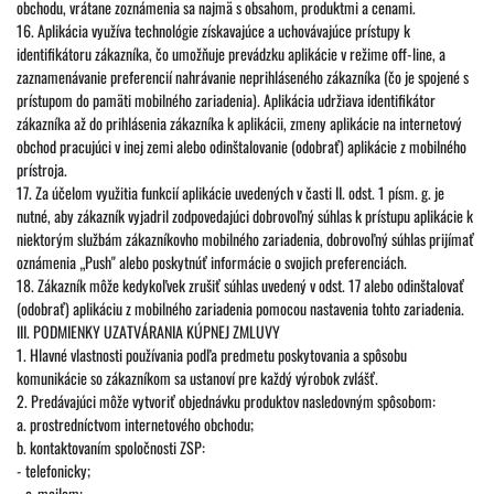
obchodu, vrátane zoznámenia sa najmä s obsahom, produktmi a cenami.
16. Aplikácia využíva technológie získavajúce a uchovávajúce prístupy k
identifikátoru zákazníka, čo umožňuje prevádzku aplikácie v režime off-line, a
zaznamenávanie preferencií nahrávanie neprihláseného zákazníka (čo je spojené s
prístupom do pamäti mobilného zariadenia). Aplikácia udržiava identifikátor
zákazníka až do prihlásenia zákazníka k aplikácii, zmeny aplikácie na internetový
obchod pracujúci v inej zemi alebo odinštalovanie (odobrať) aplikácie z mobilného
prístroja.
17. Za účelom využitia funkcií aplikácie uvedených v časti II. odst. 1 písm. g. je
nutné, aby zákazník vyjadril zodpovedajúci dobrovoľný súhlas k prístupu aplikácie k
niektorým službám zákazníkovho mobilného zariadenia, dobrovoľný súhlas prijímať
oznámenia „Push" alebo poskytnúť informácie o svojich preferenciách.
18. Zákazník môže kedykoľvek zrušiť súhlas uvedený v odst. 17 alebo odinštalovať
(odobrať) aplikáciu z mobilného zariadenia pomocou nastavenia tohto zariadenia.
III. PODMIENKY UZATVÁRANIA KÚPNEJ ZMLUVY
1. Hlavné vlastnosti používania podľa predmetu poskytovania a spôsobu
komunikácie so zákazníkom sa ustanoví pre každý výrobok zvlášť.
2. Predávajúci môže vytvoriť objednávku produktov nasledovným spôsobom:
a. prostredníctvom internetového obchodu;
b. kontaktovaním spoločnosti ZSP:
- telefonicky;
- e-mailom;