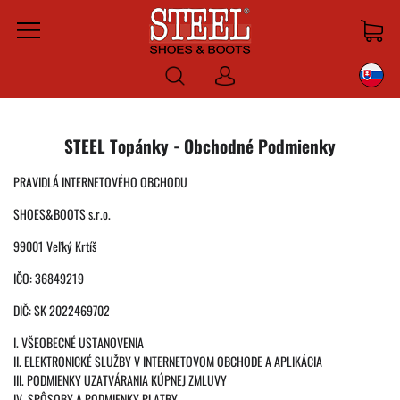
Menu
Prihlásiť
sa
STEEL Topánky - Obchodné Podmienky
PRAVIDLÁ INTERNETOVÉHO OBCHODU
SHOES&BOOTS s.r.o.
99001 Veľký Krtíš
IČO: 36849219
DIČ: SK 2022469702
I. VŠEOBECNÉ USTANOVENIA
II. ELEKTRONICKÉ SLUŽBY V INTERNETOVOM OBCHODE A APLIKÁCIA
III. PODMIENKY UZATVÁRANIA KÚPNEJ ZMLUVY
IV. SPÔSOBY A PODMIENKY PLATBY