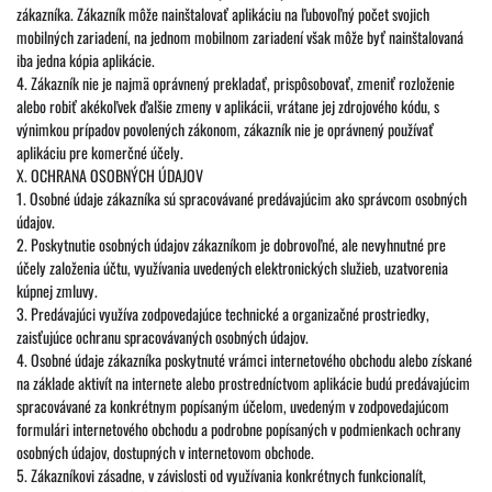
zákazníka. Zákazník môže nainštalovať aplikáciu na ľubovoľný počet svojich
mobilných zariadení, na jednom mobilnom zariadení však môže byť nainštalovaná
iba jedna kópia aplikácie.
4. Zákazník nie je najmä oprávnený prekladať, prispôsobovať, zmeniť rozloženie
alebo robiť akékoľvek ďalšie zmeny v aplikácii, vrátane jej zdrojového kódu, s
výnimkou prípadov povolených zákonom, zákazník nie je oprávnený používať
aplikáciu pre komerčné účely.
X. OCHRANA OSOBNÝCH ÚDAJOV
1. Osobné údaje zákazníka sú spracovávané predávajúcim ako správcom osobných
údajov.
2. Poskytnutie osobných údajov zákazníkom je dobrovoľné, ale nevyhnutné pre
účely založenia účtu, využívania uvedených elektronických služieb, uzatvorenia
kúpnej zmluvy.
3. Predávajúci využíva zodpovedajúce technické a organizačné prostriedky,
zaisťujúce ochranu spracovávaných osobných údajov.
4. Osobné údaje zákazníka poskytnuté vrámci internetového obchodu alebo získané
na základe aktivít na internete alebo prostredníctvom aplikácie budú predávajúcim
spracovávané za konkrétnym popísaným účelom, uvedeným v zodpovedajúcom
formulári internetového obchodu a podrobne popísaných v podmienkach ochrany
osobných údajov, dostupných v internetovom obchode.
5. Zákazníkovi zásadne, v závislosti od využívania konkrétnych funkcionalít,