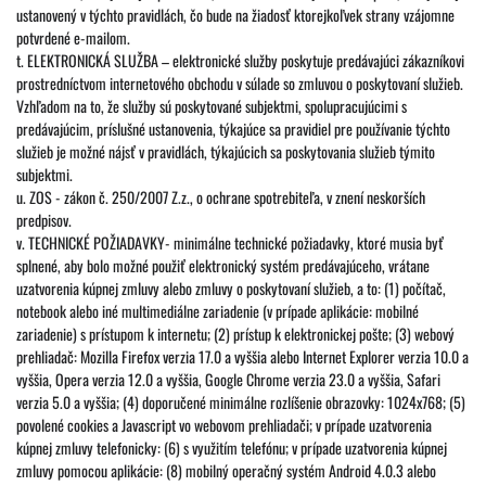
ustanovený v týchto pravidlách, čo bude na žiadosť ktorejkoľvek strany vzájomne
potvrdené e-mailom.
t. ELEKTRONICKÁ SLUŽBA – elektronické služby poskytuje predávajúci zákazníkovi
prostredníctvom internetového obchodu v súlade so zmluvou o poskytovaní služieb.
Vzhľadom na to, že služby sú poskytované subjektmi, spolupracujúcimi s
predávajúcim, príslušné ustanovenia, týkajúce sa pravidiel pre používanie týchto
služieb je možné nájsť v pravidlách, týkajúcich sa poskytovania služieb týmito
subjektmi.
u. ZOS - zákon č. 250/2007 Z.z., o ochrane spotrebiteľa, v znení neskorších
predpisov.
v. TECHNICKÉ POŽIADAVKY- minimálne technické požiadavky, ktoré musia byť
splnené, aby bolo možné použiť elektronický systém predávajúceho, vrátane
uzatvorenia kúpnej zmluvy alebo zmluvy o poskytovaní služieb, a to: (1) počítač,
notebook alebo iné multimediálne zariadenie (v prípade aplikácie: mobilné
zariadenie) s prístupom k internetu; (2) prístup k elektronickej pošte; (3) webový
prehliadač: Mozilla Firefox verzia 17.0 a vyššia alebo Internet Explorer verzia 10.0 a
vyššia, Opera verzia 12.0 a vyššia, Google Chrome verzia 23.0 a vyššia, Safari
verzia 5.0 a vyššia; (4) doporučené minimálne rozlíšenie obrazovky: 1024x768; (5)
povolené cookies a Javascript vo webovom prehliadači; v prípade uzatvorenia
kúpnej zmluvy telefonicky: (6) s využitím telefónu; v prípade uzatvorenia kúpnej
zmluvy pomocou aplikácie: (8) mobilný operačný systém Android 4.0.3 alebo