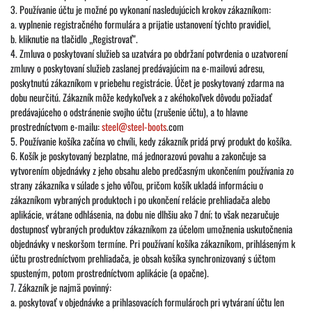
3. Používanie účtu je možné po vykonaní nasledujúcich krokov zákazníkom:
a. vyplnenie registračného formulára a prijatie ustanovení týchto pravidiel,
b. kliknutie na tlačidlo „Registrovať".
4. Zmluva o poskytovaní služieb sa uzatvára po obdržaní potvrdenia o uzatvorení
zmluvy o poskytovaní služieb zaslanej predávajúcim na e-mailovú adresu,
poskytnutú zákazníkom v priebehu registrácie. Účet je poskytovaný zdarma na
dobu neurčitú. Zákazník môže kedykoľvek a z akéhokoľvek dôvodu požiadať
predávajúceho o odstránenie svojho účtu (zrušenie účtu), a to hlavne
prostredníctvom e-mailu:
steel@steel-boots
.com
5. Používanie košíka začína vo chvíli, kedy zákazník pridá prvý produkt do košíka.
6. Košík je poskytovaný bezplatne, má jednorazovú povahu a zakončuje sa
vytvorením objednávky z jeho obsahu alebo predčasným ukončením používania zo
strany zákazníka v súlade s jeho vôľou, pričom košík ukladá informáciu o
zákazníkom vybraných produktoch i po ukončení relácie prehliadača alebo
aplikácie, vrátane odhlásenia, na dobu nie dlhšiu ako 7 dní; to však nezaručuje
dostupnosť vybraných produktov zákazníkom za účelom umožnenia uskutočnenia
objednávky v neskoršom termíne. Pri používaní košíka zákazníkom, prihláseným k
účtu prostredníctvom prehliadača, je obsah košíka synchronizovaný s účtom
spusteným, potom prostredníctvom aplikácie (a opačne).
7. Zákazník je najmä povinný:
a. poskytovať v objednávke a prihlasovacích formulároch pri vytváraní účtu len