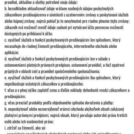
pravdivé, aktuálne a všetky potrebné svoje údaje;
b. bezodkladne aktualizovať údaje vrátane osobných údajov poskytnutých
zákazníkom predávajúcemu v súvislosti s uzatvorením zmluvy o poskytovaní služieb
alebo kúpnej zmluvy, najmä pokiaľ je to nevyhnutné pre riadne plnenie tejto zmluvy;
zákazník má možnosť meniť údaje zadané pri vytváraní účtu pomocou možností
dostupných po prihlásení k účtu;
c. využívať služieb a funkcií poskytovaných predávajúcim len spôsobom, ktorý
nezasahuje do riadnej činnosti predávajúceho, internetového obchodu alebo
aplikácie;
d. využívať služieb a funkcií poskytovaných predávajúcim len v súlade s
ustanoveniami platných právnych predpisov, ustanovení pravidiel, a tiež opatrení
prijatých v oblasti ciel a pravidiel spoločenského spolunažívania;
e. využívať služieb a funkcií poskytovaných predávajúcim iba spôsobom, ktorý
nepoškodzuje ostatných zákazníkov a predávajúceho;
f. včas a v plnej výške zaplatiť cenu a ďalšie náklady dohodnuté medzi zákazníkom a
predávajúcim;
g. včas prevziať produkty podľa objednaného spôsobu doručenia a platby;
h. neposkytovať alebo nezverejňovať vrámci obchodu akýkoľvek obsah zakázaný
platnými právnymi predpismi, najmä obsah, ktorý porušuje autorské práva tretích
osôb alebo ich osobnostné práva;
i. zdržať sa činností, ako sú:
- rozosielanie nevyžiadaných obchodných oznámení alebo ich umiestňovanie v