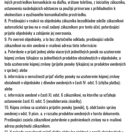
iných prostriedkov komunikácie na diaľku, vrátane telefónu, z iniciatívy zákazníka,
ustanovenia nasledujúcich odstavcov sa použijú primerane s prihliadnutím k
okolnostiam a využívaného komunikačného prostriedku.
8. Predávajúci v reakcii na objednávku zákazníka bezodkladne odošle zákazníkovi
automatickú správu na e-mail zadaný zákazníkom pre tento účel, potvrdzujúci
prijatie objednávky a zahájenie jej overovania.
9. Po overení objednávky, a to bez zbytočného odkladu, predávajúci odošle
zákazníkovi na ním uvedenú e-mailovú adresu tieto informácie:
a. Potvrdenie o prijatí jednej alebo viacerých jednotlivých ponúk na uzatvorenie
kúpnej zmluvy týkajúce sa jednotlivých produktov obsiahnutých v objednávke, a
teda uzatvorenie kúpnej zmluvy (prijatie ponuky týkajúcej se produktov uvedených
v správe); alebo
b. informáciu o nemožnosti prijať všetky ponuky na uzatvorenie kúpnej zmluvy
obsiahnuté v objednávke z dôvodov uvedených v časti IV. odst. 5 (chýba platba);
alebo
c. informácie uvedené v časti XI. odst. 6 zákazníkovi, na ktorého sa vzťahuje
ustanovenie časti XI. odst. 5 (neodoberania zásielky).
10. Kúpna zmluva sa uzatvára prijatím ponuky (ponúk), tj. obdržaním správy
uvedenej v odst. 9 písm. a. v rozsahu produktov uvedených v tomto dokumente.
Predávajúci zasiela zákazníkovi potvrdenie o podmienkach zmluvy na e-mailovú
adresu poskytnutú zákazníkom.
11. V prípade nemožnosti prijať všetky alebo len niektoré z ponúk obsiahnutých v