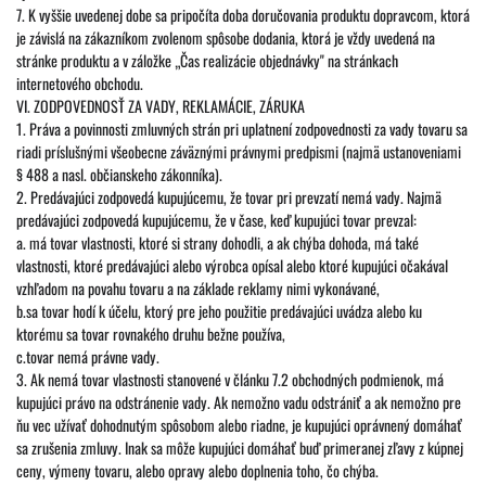
7. K vyššie uvedenej dobe sa pripočíta doba doručovania produktu dopravcom, ktorá
je závislá na zákazníkom zvolenom spôsobe dodania, ktorá je vždy uvedená na
stránke produktu a v záložke „Čas realizácie objednávky" na stránkach
internetového obchodu.
VI. ZODPOVEDNOSŤ ZA VADY, REKLAMÁCIE, ZÁRUKA
1. Práva a povinnosti zmluvných strán pri uplatnení zodpovednosti za vady tovaru sa
riadi príslušnými všeobecne záväznými právnymi predpismi (najmä ustanoveniami
§ 488 a nasl. občianskeho zákonníka).
2. Predávajúci zodpovedá kupujúcemu, že tovar pri prevzatí nemá vady. Najmä
predávajúci zodpovedá kupujúcemu, že v čase, keď kupujúci tovar prevzal:
a. má tovar vlastnosti, ktoré si strany dohodli, a ak chýba dohoda, má také
vlastnosti, ktoré predávajúci alebo výrobca opísal alebo ktoré kupujúci očakával
vzhľadom na povahu tovaru a na základe reklamy nimi vykonávané,
b.sa tovar hodí k účelu, ktorý pre jeho použitie predávajúci uvádza alebo ku
ktorému sa tovar rovnakého druhu bežne používa,
c.tovar nemá právne vady.
3. Ak nemá tovar vlastnosti stanovené v článku 7.2 obchodných podmienok, má
kupujúci právo na odstránenie vady. Ak nemožno vadu odstrániť a ak nemožno pre
ňu vec užívať dohodnutým spôsobom alebo riadne, je kupujúci oprávnený domáhať
sa zrušenia zmluvy. Inak sa môže kupujúci domáhať buď primeranej zľavy z kúpnej
ceny, výmeny tovaru, alebo opravy alebo doplnenia toho, čo chýba.