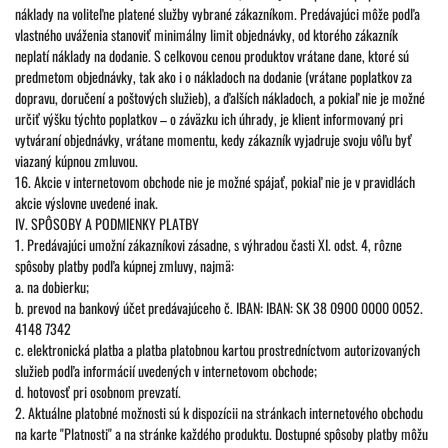
náklady na voliteľne platené služby vybrané zákazníkom. Predávajúci môže podľa
vlastného uváženia stanoviť minimálny limit objednávky, od ktorého zákazník
neplatí náklady na dodanie. S celkovou cenou produktov vrátane dane, ktoré sú
predmetom objednávky, tak ako i o nákladoch na dodanie (vrátane poplatkov za
dopravu, doručení a poštových služieb), a ďalších nákladoch, a pokiaľ nie je možné
určiť výšku týchto poplatkov – o záväzku ich úhrady, je klient informovaný pri
vytváraní objednávky, vrátane momentu, kedy zákazník vyjadruje svoju vôľu byť
viazaný kúpnou zmluvou.
16. Akcie v internetovom obchode nie je možné spájať, pokiaľ nie je v pravidlách
akcie výslovne uvedené inak.
IV. SPÔSOBY A PODMIENKY PLATBY
1. Predávajúci umožní zákazníkovi zásadne, s výhradou časti XI. odst. 4, rôzne
spôsoby platby podľa kúpnej zmluvy, najmä:
a. na dobierku;
b. prevod na bankový účet predávajúceho č. IBAN: IBAN: SK 38 0900 0000 0052.
4148 7342
c. elektronická platba a platba platobnou kartou prostredníctvom autorizovaných
služieb podľa informácií uvedených v internetovom obchode;
d. hotovosť pri osobnom prevzatí.
2. Aktuálne platobné možnosti sú k dispozícii na stránkach internetového obchodu
na karte "Platnosti" a na stránke každého produktu. Dostupné spôsoby platby môžu