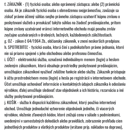
f. ZÁKAZNÍK - (1) fyzická osoba; alebo oprávnený zástupca; alebo (2) právnická
osoba. Ak je zákazník fyzická osoba s obmedzenou svojprávnosťou, zaväzuje sa
získať právne účinný súhlas svojho právneho zástupcu uzatvoriť kúpnu zmluvu o
poskytovaní služieb a preukázať takýto súhlas na žiadosť predávajúceho, pritom
kúpne zmluvy uzatvárané vrámci internetového obchodu majú povahu zmlúv
zvyčajne uzatváraných v drobných, bežných, každodenných záležitostiach.
g. OZ - zákon č 64/1964 Zb., občiansky zákonník, v znení neskorších predpisov.
h. SPOTREBITEĽ - fyzická osoba, ktorá činí s podnikateľom právne jednania, ktoré
nie sú priamo spojené s jeho obchodnou alebo profesnou činnosťou.
i. ÚČET - elektronická služba, označená individuálnym menom (login) a heslom
zvoleným zákazníkom, ktorá obsahuje prostriedky poskytované predávajúcim,
umožňujúce zákazníkovi využívať zvláštne funkcie alebo služby. Zákazník pristupuje
k účtu prostredníctvom mena (login) a hesla po registrácii v internetovom obchode.
Účet umožňuje uchovávať informácie o kontaktných údajoch zákazníka k odoslaniu
výrobkov, ďalej umožňuje sledovať stav objednávok a ich históriu, rezarváciu a iné
služby poskytované predávajúcim.
j. KOŠÍK - služba k dispozícii každému zákazníkovi, ktorý používa internetový
obchod. Umožňuje jednoduché vytvorenie objednávok jedného, či viacerých
výrobkov, vloženie zľavových kódov, ktoré znižujú cenu v súlade s podmienkami,
uvedenými v samostatných dohodách alebo pravidlách, zobrazenie prehľadu cien
jednotlivých produktov a všetkých produktov (vrátane príp. nákladov na dopravu),