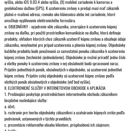
vyššia, alebo iOS 9.03.4 alebo vyššia, (9) mobilné zariadenie k kamerou a
geolokačnou službou (GPS). K uzatvoreniu zmluvy o predaji musí mať zákazník
platnú e-mailovú adresu, rovnako ako klávesnicu alebo iné zariadenie, ktoré
umožňuje vyplňovanie elektronického formulára.
w. OBJEDNÁVKY - vyjadrenie vôle zákazníka, smerujúce k uzatvoreniu kúpnej
zmluvy na diaľku, pri použití prostriedkov komunikácie na diaľku, ktorá definuje
produkty, ohľadom ktorých chce zákazník uzatvoriť kúpnu zmluvu a obsahuje údaje
zákazníka, nevyhnutné pre prípad uzatvorenia a plnenia kúpnej zmluvy. Objednávky
každého produktu bude považovaná za samostatnú ponuku zákazníka k uzatvoreniu
kúpnej zmluvy (technické zjednodušenie). Objednávke je možné priradiť jedno číslo
a všetky ponuky k uzatvoreniu zmluvy v nej obsiahnuté budú spracované naraz.
Prijatím jednotlivých ponúk, obsiahnutých v objednávke, sú uzatvorené jednotlivé
kúpne zmluvy. Prijatím celej objednávky sú uzatvorené kúpne zmluvy podľa
všetkých ponúk obsiahnutých v objednávke (viď bod vyššie).
II. ELEKTRONICKÉ SLUŽBY V INTERNETOVOM OBCHODE A APLIKÁCIA
1. Predávajúci poskytuje prostredníctvom internetového obchodu zákazníkom
bezplatne nasledujúce služby:
a. účet,
b. rozhranie pre tvorbu objednávky zákazníkmi a uzatváranie kúpnych zmlúv podľa
podmienok, ustanovených v týchto pravidlách;
c. prezentáciu reklamného obsahu klientom, prispôsobenú ich záujmom;
d. košík;