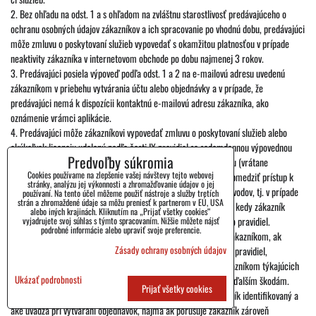
2. Bez ohľadu na odst. 1 a s ohľadom na zvláštnu starostlivosť predávajúceho o
ochranu osobných údajov zákazníkov a ich spracovanie po vhodnú dobu, predávajúci
môže zmluvu o poskytovaní služieb vypovedať s okamžitou platnosťou v prípade
neaktivity zákazníka v internetovom obchode po dobu najmenej 3 rokov.
3. Predávajúci posiela výpoveď podľa odst. 1 a 2 na e-mailovú adresu uvedenú
zákazníkom v priebehu vytvárania účtu alebo objednávky a v prípade, že
predávajúci nemá k dispozícii kontaktnú e-mailovú adresu zákazníka, ako
oznámenie vrámci aplikácie.
4. Predávajúci môže zákazníkovi vypovedať zmluvu o poskytovaní služieb alebo
akúkoľvek licenciu udelenú podľa časti IX pravidiel so sedemdennou výpovednou
Predvoľby súkromia
lehotou a/alebo mu zamedziť v používaní internetového obchodu (vrátane
Cookies používame na zlepšenie vašej návštevy tejto webovej
prostredníctvom aplikácie) a vytváranie objednávok, taktiež i obmedziť prístup k
stránky, analýzu jej výkonnosti a zhromažďovanie údajov o jej
časti alebo celému obsahu internetového obchodu z vážnych dôvodov, tj. v prípade
používaní. Na tento účel môžeme použiť nástroje a služby tretích
strán a zhromaždené údaje sa môžu preniesť k partnerom v EÚ, USA
hrubého porušenia týchto pravidiel zákazníkom, tj. v prípadoch, kedy zákazník
alebo iných krajinách. Kliknutím na „Prijať všetky cookies“
porušuje ustanovenia časti II odst. 7. písm. a, c, d, e, h, i, j týchto pravidiel.
vyjadrujete svoj súhlas s týmto spracovaním. Nižšie môžete nájsť
podrobné informácie alebo upraviť svoje preferencie.
5. Z dôvodov, tj. v prípade hrubého porušenia týchto pravidiel zákazníkom, ak
Zásady ochrany osobných údajov
zákazník porušil ustanovení časti II odst. 7. písm f nebo g týchto pravidiel,
predávajúci môže obmedziť prijímanie ponúk ponúknutých zákazníkom týkajúcich
Ukázať podrobnosti
sa konkrétneho spôsobu platby alebo dodania, aby sa zabránilo ďalším škodám.
Prijať všetky cookies
Toto ustanovenie platí bez ohľadu na to, akými údajmi je zákazník identifikovaný a
aké uvádza pri vytváraní objednávok, najmä ak porušuje zákazník zároveň