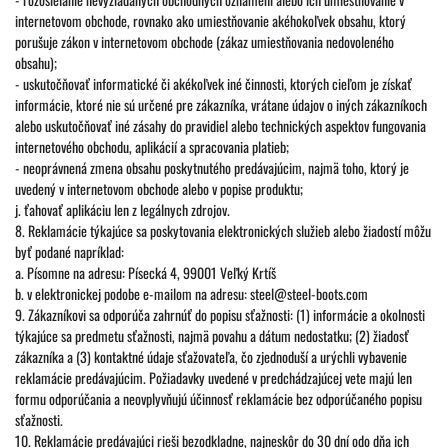
internetovom obchode, rovnako ako umiestňovanie akéhokoľvek obsahu, ktorý
porušuje zákon v internetovom obchode (zákaz umiestňovania nedovoleného
obsahu);
- uskutočňovať informatické či akékoľvek iné činnosti, ktorých cieľom je získať
informácie, ktoré nie sú určené pre zákazníka, vrátane údajov o iných zákazníkoch
alebo uskutočňovať iné zásahy do pravidiel alebo technických aspektov fungovania
internetového obchodu, aplikácií a spracovania platieb;
- neoprávnená zmena obsahu poskytnutého predávajúcim, najmä toho, ktorý je
uvedený v internetovom obchode alebo v popise produktu;
j. ťahovať aplikáciu len z legálnych zdrojov.
8. Reklamácie týkajúce sa poskytovania elektronických služieb alebo žiadostí môžu
byť podané napríklad:
a. Písomne na adresu: Písecká 4, 99001 Veľký Krtíš
b. v elektronickej podobe e-mailom na adresu: steel@steel-boots.com
9. Zákazníkovi sa odporúča zahrnúť do popisu sťažnosti: (1) informácie a okolnosti
týkajúce sa predmetu sťažnosti, najmä povahu a dátum nedostatku; (2) žiadosť
zákazníka a (3) kontaktné údaje sťažovateľa, čo zjednoduší a urýchli vybavenie
reklamácie predávajúcim. Požiadavky uvedené v predchádzajúcej vete majú len
formu odporúčania a neovplyvňujú účinnosť reklamácie bez odporúčaného popisu
sťažnosti.
10. Reklamácie predávajúci rieši bezodkladne, najneskôr do 30 dní odo dňa ich