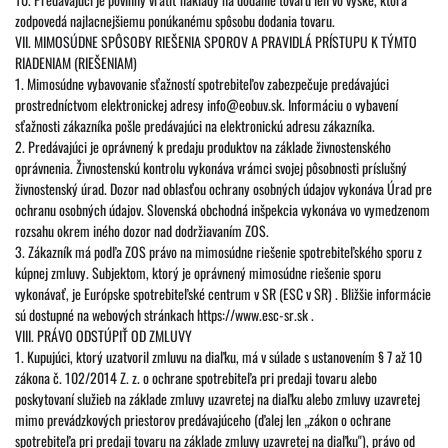
zodpovedá najlacnejšiemu ponúkanému spôsobu dodania tovaru.
VII. MIMOSÚDNE SPÔSOBY RIEŠENIA SPOROV A PRAVIDLÁ PRÍSTUPU K TÝMTO
RIADENIAM (RIEŠENIAM)
1. Mimosúdne vybavovanie sťažností spotrebiteľov zabezpečuje predávajúci
prostredníctvom elektronickej adresy info@eobuv.sk. Informáciu o vybavení
sťažnosti zákazníka pošle predávajúci na elektronickú adresu zákazníka.
2. Predávajúci je oprávnený k predaju produktov na základe živnostenského
oprávnenia. Živnostenskú kontrolu vykonáva vrámci svojej pôsobnosti príslušný
živnostenský úrad. Dozor nad oblasťou ochrany osobných údajov vykonáva Úrad pre
ochranu osobných údajov. Slovenská obchodná inšpekcia vykonáva vo vymedzenom
rozsahu okrem iného dozor nad dodržiavaním ZOS.
3. Zákazník má podľa ZOS právo na mimosúdne riešenie spotrebiteľského sporu z
kúpnej zmluvy. Subjektom, ktorý je oprávnený mimosúdne riešenie sporu
vykonávať, je Európske spotrebiteľské centrum v SR (ESC v SR) . Bližšie informácie
sú dostupné na webových stránkach https://www.esc-sr.sk .
VIII. PRÁVO ODSTÚPIŤ OD ZMLUVY
1. Kupujúci, ktorý uzatvoril zmluvu na diaľku, má v súlade s ustanovením § 7 až 10
zákona č. 102/2014 Z. z. o ochrane spotrebiteľa pri predaji tovaru alebo
poskytovaní služieb na základe zmluvy uzavretej na diaľku alebo zmluvy uzavretej
mimo prevádzkových priestorov predávajúceho (ďalej len „zákon o ochrane
spotrebiteľa pri predaji tovaru na základe zmluvy uzavretej na diaľku"), právo od