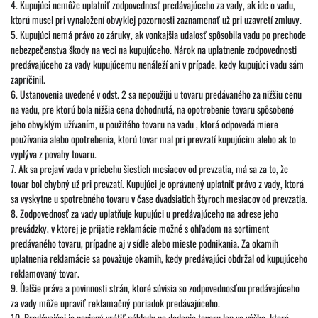
4. Kupujúci nemôže uplatniť zodpovednosť predávajúceho za vady, ak ide o vadu,
ktorú musel pri vynaložení obvyklej pozornosti zaznamenať už pri uzavretí zmluvy.
5. Kupujúci nemá právo zo záruky, ak vonkajšia udalosť spôsobila vadu po prechode
nebezpečenstva škody na veci na kupujúceho. Nárok na uplatnenie zodpovednosti
predávajúceho za vady kupujúcemu nenáleží ani v prípade, kedy kupujúci vadu sám
zapríčinil.
6. Ustanovenia uvedené v odst. 2 sa nepoužijú u tovaru predávaného za nižšiu cenu
na vadu, pre ktorú bola nižšia cena dohodnutá, na opotrebenie tovaru spôsobené
jeho obvyklým užívaním, u použitého tovaru na vadu , ktorá odpovedá miere
používania alebo opotrebenia, ktorú tovar mal pri prevzatí kupujúcim alebo ak to
vyplýva z povahy tovaru.
7. Ak sa prejaví vada v priebehu šiestich mesiacov od prevzatia, má sa za to, že
tovar bol chybný už pri prevzatí. Kupujúci je oprávnený uplatniť právo z vady, ktorá
sa vyskytne u spotrebného tovaru v čase dvadsiatich štyroch mesiacov od prevzatia.
8. Zodpovednosť za vady uplatňuje kupujúci u predávajúceho na adrese jeho
prevádzky, v ktorej je prijatie reklamácie možné s ohľadom na sortiment
predávaného tovaru, prípadne aj v sídle alebo mieste podnikania. Za okamih
uplatnenia reklamácie sa považuje okamih, kedy predávajúci obdržal od kupujúceho
reklamovaný tovar.
9. Ďalšie práva a povinnosti strán, ktoré súvisia so zodpovednosťou predávajúceho
za vady môže upraviť reklamačný poriadok predávajúceho.
10. Predávajúci je povinný vrátiť náklady na dodanie tovaru len vo výške, ktorá