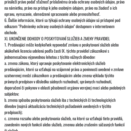
prináleží právo podať sťažnosť príslušnému úradu ochrany osobných údajov, právo
na námietku, právo na prístup k jeho osobným údajom, právo na žiadosť o ich
opravu, vymazanie, obmedzené spracovanie alebo prenositeľnosť.
6. Ďalšie informácie, ktoré sa týkajú ochrany osobných údajov sú prístupné pod
odkazom "Podmienky ochrany osobných údajov" dostupnom v internetovom
obchode.
XI. UKONČENIE DOHODY O POSKYTOVANÍ SLUŽIEB A ZMENY PRAVIDIEL
1. Predávajúci môže kedykoľvek vypovedať zmluvu o poskytovaní služieb alebo
akúkoľvek licenciu udelenú podľa časti IX. týchto pravidiel zákazníkovi s
jednomesačnou výpovednou lehotou z týchto vážnych dôvodov:
a. zmena zákona, ktorý upravuje poskytovanie elektronických služieb
predávajúcim, ktoré sa vzťahujú na vzájomné práva a povinnosti uvedené v zmluve
uzatvorenej medzi zákazníkom a predávajúcim alebo zmena výkladu týchto
právnych predpisov v dôsledku súdnych rozhodnutí, správnych rozhodnutí,
doporučení či pokynov v oblasti pôsobnosti orgánov verejnej moci alebo podobných
subjektov;
b. zmena spôsobu poskytovania služieb iba z technických či technologických
dôvodov (najmä aktualizácia technických požiadaviek uvedených v týchto
predpisoch);
c. zzmena rozsahu alebo poskytovania služieb, na ktoré sa vzťahujú tieto pravidlá,
zavedením nových funkcií alebo služieb, zmenou alebo zrušením súčasných funkcií
či služieb.